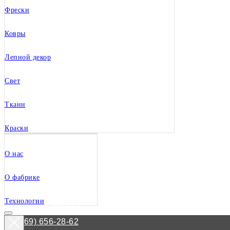
Фрески
Ковры
Лепной декор
Свет
Ткани
Краски
О нас
О фабрике
Волгоград
посмотреть адреса
Технологии
loymina-vlg@mail.ru
+7 (969) 656-28-62