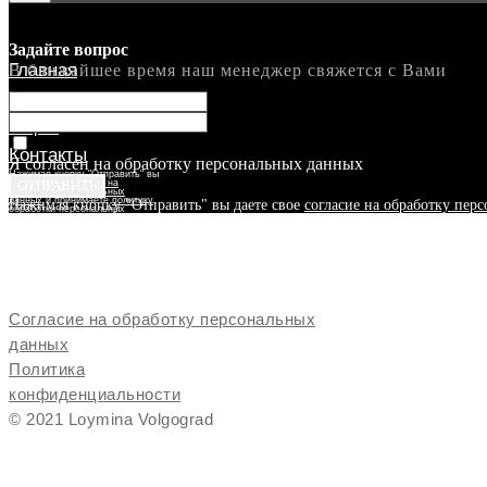
Задайте вопрос
Главная
В ближайшее время наш менеджер свяжется с Вами
Новости и
акции
Контакты
Я согласен на обработку персональных данных
Нажимая кнопку "Отправить" вы
даете свое
ОТПРАВИТЬ
согласие на
обработку персональных
данных
и принимаете
политику
Нажимая кнопку "Отправить" вы даете свое
согласие на обработку пер
обработки персональных
данных
Технологии
О нас
О фабрике
Согласие на обработку персональных
данных
Политика
конфиденциальности
© 2021 Loymina Volgograd
Обои
Фотообои