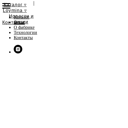
Каталог ▿
Loymina ▿
Новости и
Каталог
акции
О нас
Контакты
О фабрике
Технологии
Контакты