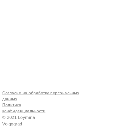
loymina-vlg@mail.ru
+7 (969) 656-28-62
Главная
Новости и акции
Контакты
Нажимая кнопку "Отправить" вы даете свое
согласие на обработку персональных данных
и
принимаете
политику обработки персональных
данных
Технологии
О нас
О фабрике
Согласие на обработку персональных
данных
Политика
конфиденциальности
© 2021 Loymina
Volgograd