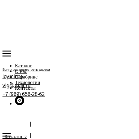
Каталог
Волгоград
посмотреть адреса
О нас
loymina-
О фабрике
Технологии
vlg@mail.ru
Контакты
+7 (969) 656-28-62
ЗАДАТЬ ВОПРОС
Каталог ▿