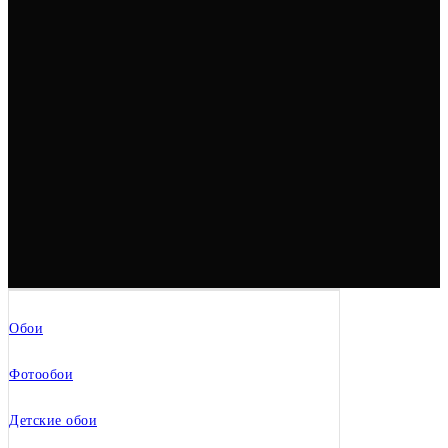
Обои
Фотообои
Детские обои