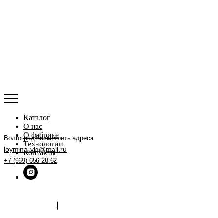
Каталог
О нас
О фабрике
Волгоград
посмотреть адреса
Технологии
loymina-vlg@mail.ru
Контакты
+7 (969) 656-28-62
ЗАДАТЬ ВОПРОС