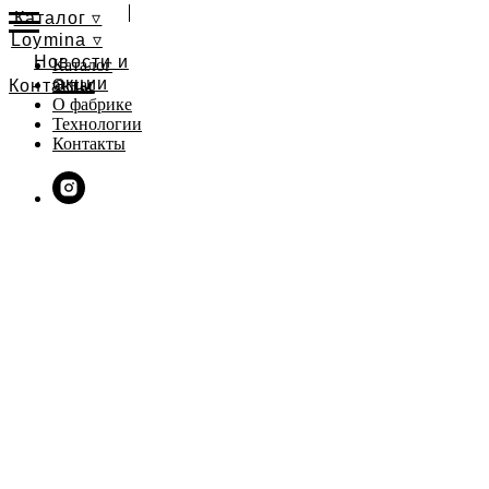
Каталог ▿
Loymina ▿
Новости и
Каталог
акции
О нас
Контакты
О фабрике
Технологии
Контакты