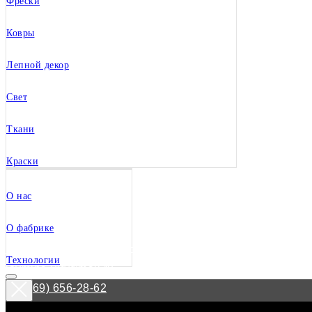
Фрески
Ковры
Лепной декор
Свет
Ткани
Краски
О нас
О фабрике
Волгоград
посмотреть адреса
Технологии
loymina-vlg@mail.ru
+7 (969) 656-28-62