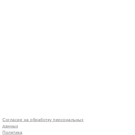
Волгоград
посмотреть адреса
loymina-vlg@mail.ru
+7 (969) 656-28-62
Главная
Новости и акции
Контакты
Нажимая кнопку "Отправить" вы даете свое
согласие на обработку персональных данных
и
принимаете
политику обработки персональных
данных
Технологии
О нас
О фабрике
Согласие на обработку персональных
данных
Политика