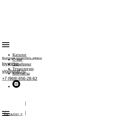
Каталог
Волгоград
посмотреть адреса
О нас
loymina-
О фабрике
Технологии
vlg@mail.ru
Контакты
+7 (969) 656-28-62
ЗАДАТЬ ВОПРОС
Каталог ▿