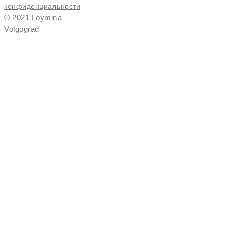
конфиденциальности
© 2021 Loymina
Volgograd
Обои
Фотообои
Детские обои
Фрески
Ковры