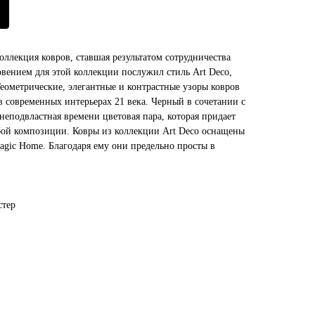
коллекция ковров, ставшая результатом сотрудничества
овением для этой коллекции послужил стиль Art Deco,
Геометрические, элегантные и контрастные узоры ковров
 в современных интерьерах 21 века. Черный в сочетании с
неподвластная времени цветовая пара, которая придает
бой композиции. Ковры из коллекции Art Deco оснащены
agic Home. Благодаря ему они предельно просты в
стер