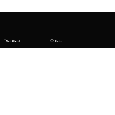
Главная
О нас
Новости и
О фабрике
акции
Контакты
Технологии
ские
Фрески
Ковры
ои