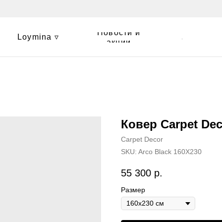
Новости и
Loymina ▿
Контакты
акции
Ковер Carpet Dec
Carpet Decor
SKU:
Arco Black 160X230
55 300
р.
Размер