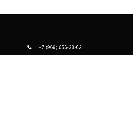
+7 (969) 656-28-62
loymina-vlg@mail.ru
Волгоград
посмотреть адреса
Дет
Обои
Фотообои
об