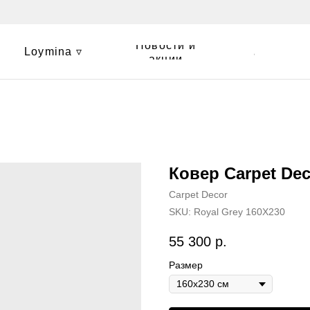
Новости и
Loymina ▿
Контакты
акции
Ковер Carpet Dec
Carpet Decor
SKU:
Royal Grey 160X230
55 300
р.
Размер