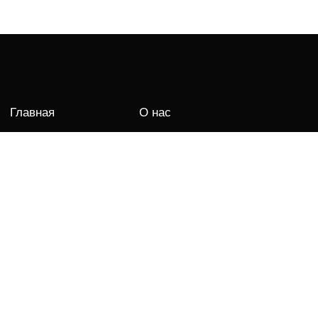
Главная
О нас
Новости и
О фабрике
акции
Контакты
Технологии
ские
Фрески
Ковры
ои