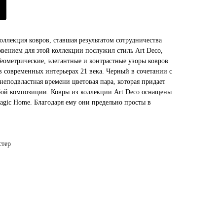
коллекция ковров, ставшая результатом сотрудничества
овением для этой коллекции послужил стиль Art Deco,
Геометрические, элегантные и контрастные узоры ковров
 в современных интерьерах 21 века. Черный в сочетании с
неподвластная времени цветовая пара, которая придает
бой композиции. Ковры из коллекции Art Deco оснащены
agic Home. Благодаря ему они предельно просты в
стер