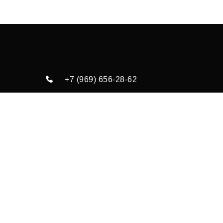
+7 (969) 656-28-62
loymina-vlg@mail.ru
Волгоград
посмотреть адреса
Дет
Обои
Фотообои
об