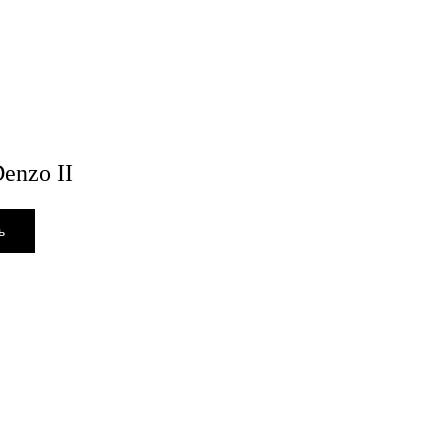
Denzo II
ь