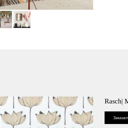
Rasch| 
Заказат