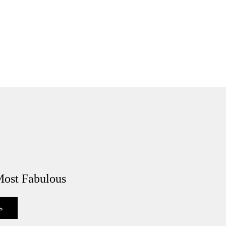
Most Fabulous
ь