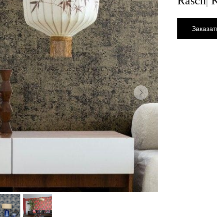
Rasch| 
Заказат