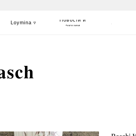
Новости и
Loymina ▿
Контакты
акции
asch