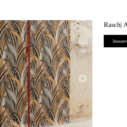
Rasch| 
Заказат