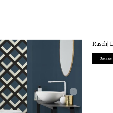
Rasch| 
Заказат