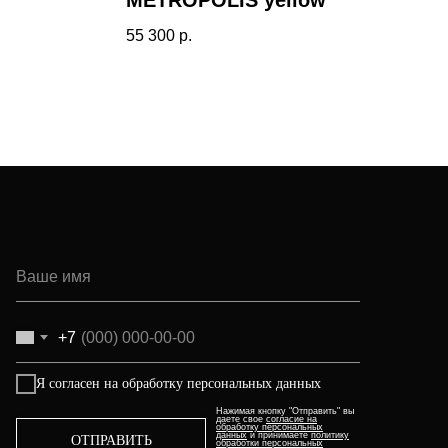
METROPOLIS yellow
55 300
р.
+7
Я согласен на обработку персональных данных
Нажимая кнопку "Отправить" вы
даете свое
согласие на
обработку персональных
данных
и принимаете
политику
ОТПРАВИТЬ
обработки персональных