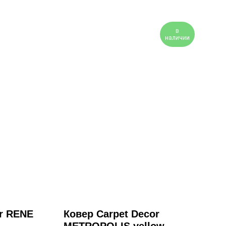
в
наличии
or RENE
Ковер Carpet Decor