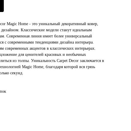
ecor Magic Home - это уникальный декоративный ковер,
м дизайном. Классические модели станут идеальным
ам. Современная линия имеет более универсальный
тся с современными тенденциями дизайна интерьера.
ям современных акцентов в классических интерьерах.
предложение для ценителей красивых и необычных
литься из толпы. Уникальность Carpet Decor заключается в
технологией Magic Home, благодаря которой вся грязь
олько секунд.
опок