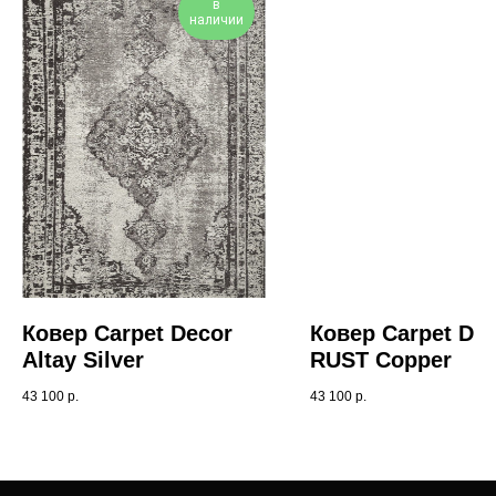
в
наличии
Ковер Carpet Decor
Ковер Carpet De
Altay Silver
RUST Сopper
43 100
р.
43 100
р.