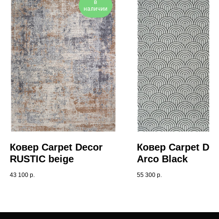
в
наличии
Ковер Carpet Decor
Ковер Carpet De
RUSTIC beige
Arco Black
43 100
р.
55 300
р.