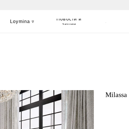
Новости и
Loymina ▿
Контакты
акции
Milassa 