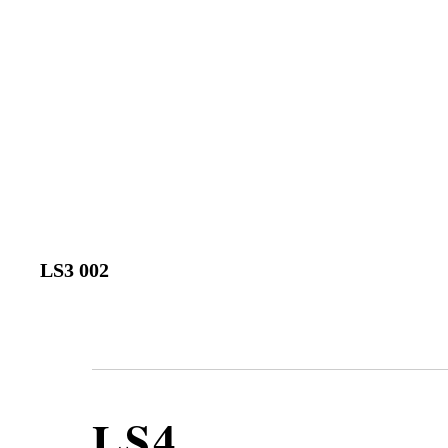
LS3 002
LS4